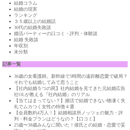
結婚コラム
結婚の現実
ランキング
３５歳以上の結婚話
30代の結婚失敗談
婚活パーティーの口コミ・評判・体験談
結婚 失敗談
年収別
未分類
記事一覧
36歳の女看護師。新幹線で5時間の遠距離恋愛で破局？
それでも結婚してみて思うこと
【社内結婚５つの罠】社内結婚を見てきた元結婚広告
社OLが教える『社内結婚』のリアル
【当てはまってない？】婚活で結婚できない物凄く失
礼でムカつく女性の特徴４選
【会員数約4万人！】結婚相談所ノッツェの魅力・評
判・料金プランはどうなの？【口コミ】
25歳〜38歳みんなに聞いた！彼氏との結婚・恋愛で妥