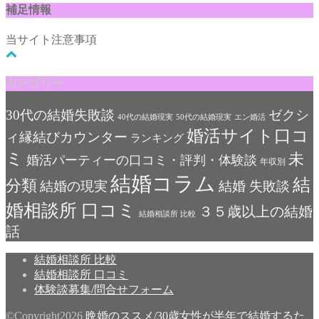
補足情報
当サイト注意事項
カテゴリー
30代の結婚失敗談
ゼクシ
40代の結婚現実
50代の結婚現実
エン婚活
婚活サイト口コ
ィ縁結びカウンター
ランキング
ミ
未
婚活パーティーの口コミ・評判・体験談
年収別
結婚コラム
結
分類
結婚の現実
結婚 失敗談
婚相談所 口コミ
３５歳以上の結婚
結婚相談所 比較
話
結婚相談所 比較
結婚相談所 口コミ
体験談募集/問合せフォーム
©Copyright2026
晩婚のススメ/30歳女性が半年で結婚するた