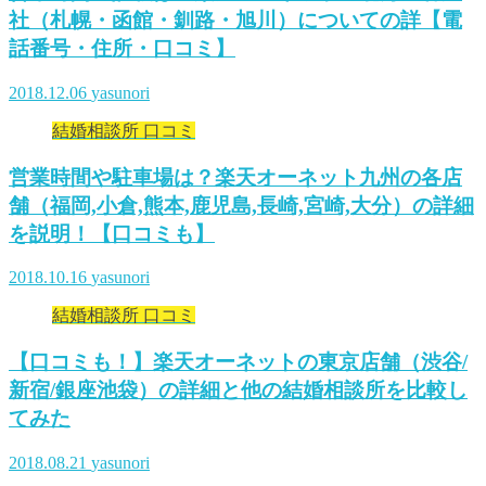
社（札幌・函館・釧路・旭川）についての詳【電
話番号・住所・口コミ】
2018.12.06
yasunori
結婚相談所 口コミ
営業時間や駐車場は？楽天オーネット九州の各店
舗（福岡,小倉,熊本,鹿児島,長崎,宮崎,大分）の詳細
を説明！【口コミも】
2018.10.16
yasunori
結婚相談所 口コミ
【口コミも！】楽天オーネットの東京店舗（渋谷/
新宿/銀座池袋）の詳細と他の結婚相談所を比較し
てみた
2018.08.21
yasunori