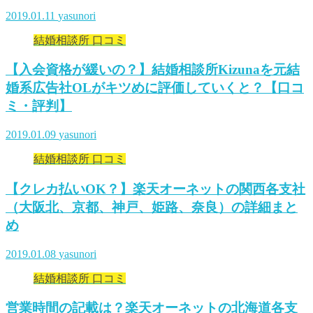
2019.01.11
yasunori
結婚相談所 口コミ
【入会資格が緩いの？】結婚相談所Kizunaを元結
婚系広告社OLがキツめに評価していくと？【口コ
ミ・評判】
2019.01.09
yasunori
結婚相談所 口コミ
【クレカ払いOK？】楽天オーネットの関西各支社
（大阪北、京都、神戸、姫路、奈良）の詳細まと
め
2019.01.08
yasunori
結婚相談所 口コミ
営業時間の記載は？楽天オーネットの北海道各支