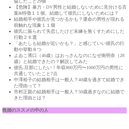
協したこと29個
【危険】暴力・DV男性と結婚しないために見分ける言
葉&特徴１１個。結婚して彼氏にしないためには？
結婚相手や彼氏が見つかるかも？運命の男性が現れる
前触れな現象１１個
彼氏に振られて失恋したけど未練を無くすためにした
行動２６選
「あたしも結婚が近いかも？」と感じていい彼氏の行
動や挙動８つ
よゐこ濱口（46歳）はおっさんなのになぜ南明奈（28
歳）と結婚できたの？解説してみた
彼氏.旦那にしたい！年収800万円〜1000万円の男性に
共通していたこと7点
中澤裕子の結婚相手は一般人？40歳を過ぎて結婚でき
た理由って？
市村正親の結婚相手は一般人？50歳過ぎなのに結婚で
きた理由とは？
晩婚のススメの中の人