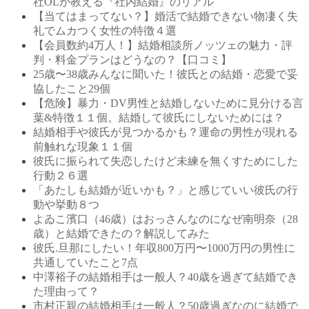
社OLが教える『社内結婚』のリアル
【当てはまってない？】婚活で結婚できない物凄く失
礼でムカつく女性の特徴４選
【会員数約4万人！】結婚相談所ノッツェの魅力・評
判・料金プランはどうなの？【口コミ】
25歳〜38歳みんなに聞いた！彼氏との結婚・恋愛で妥
協したこと29個
【危険】暴力・DV男性と結婚しないために見分ける言
葉&特徴１１個。結婚して彼氏にしないためには？
結婚相手や彼氏が見つかるかも？運命の男性が現れる
前触れな現象１１個
彼氏に振られて失恋したけど未練を無くすためにした
行動２６選
「あたしも結婚が近いかも？」と感じていい彼氏の行
動や挙動８つ
よゐこ濱口（46歳）はおっさんなのになぜ南明奈（28
歳）と結婚できたの？解説してみた
彼氏.旦那にしたい！年収800万円〜1000万円の男性に
共通していたこと7点
中澤裕子の結婚相手は一般人？40歳を過ぎて結婚でき
た理由って？
市村正親の結婚相手は一般人？50歳過ぎなのに結婚で