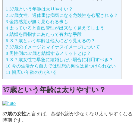
1
37歳という年齢は太りやすい？
2
37歳女性、過体重は病気になる危険性を心配される？
3
金銭感覚が無く見られる事も
4
太っていると自己管理が出来なく見えてしまう
5
結婚を目指すにあたって有力な手段
6
３７歳という年齢は他人にどう見えるの？
7
37歳のイメージとマイナスイメージについて
8
男性側の37歳と結婚するメリットとは？
9
３７歳女性で早急に結婚したい場合に利用すべき？
10
今の生活から自力では理想の男性は見つけられない
11
幅広い年齢の方がいる
37歳という年齢は太りやすい？
37歳
の
女性
と言えば、基礎代謝が少なくなり太りやすくなる
時期です。