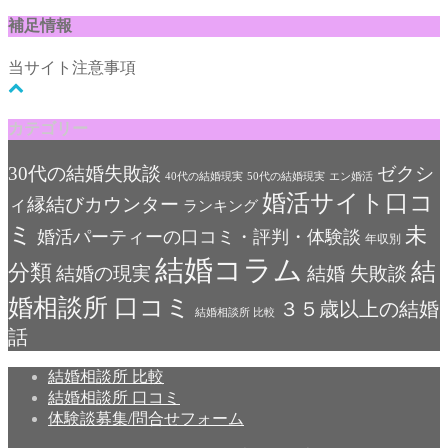
補足情報
当サイト注意事項
カテゴリー
30代の結婚失敗談
ゼクシ
40代の結婚現実
50代の結婚現実
エン婚活
婚活サイト口コ
ィ縁結びカウンター
ランキング
ミ
未
婚活パーティーの口コミ・評判・体験談
年収別
結婚コラム
結
分類
結婚の現実
結婚 失敗談
婚相談所 口コミ
３５歳以上の結婚
結婚相談所 比較
話
結婚相談所 比較
結婚相談所 口コミ
体験談募集/問合せフォーム