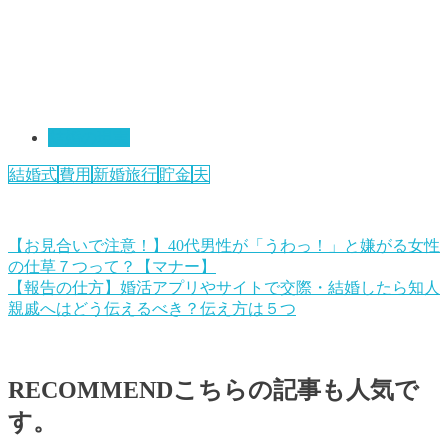
結婚の現実
結婚式
費用
新婚旅行
貯金
夫
【お見合いで注意！】40代男性が「うわっ！」と嫌がる女性
の仕草７つって？【マナー】
【報告の仕方】婚活アプリやサイトで交際・結婚したら知人
親戚へはどう伝えるべき？伝え方は５つ
RECOMMEND
こちらの記事も人気で
す。