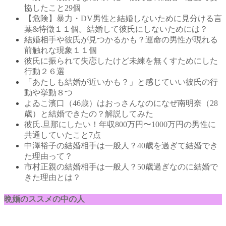
協したこと29個
【危険】暴力・DV男性と結婚しないために見分ける言
葉&特徴１１個。結婚して彼氏にしないためには？
結婚相手や彼氏が見つかるかも？運命の男性が現れる
前触れな現象１１個
彼氏に振られて失恋したけど未練を無くすためにした
行動２６選
「あたしも結婚が近いかも？」と感じていい彼氏の行
動や挙動８つ
よゐこ濱口（46歳）はおっさんなのになぜ南明奈（28
歳）と結婚できたの？解説してみた
彼氏.旦那にしたい！年収800万円〜1000万円の男性に
共通していたこと7点
中澤裕子の結婚相手は一般人？40歳を過ぎて結婚でき
た理由って？
市村正親の結婚相手は一般人？50歳過ぎなのに結婚で
きた理由とは？
晩婚のススメの中の人