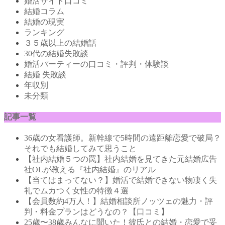
婚活サイト口コミ
結婚コラム
結婚の現実
ランキング
３５歳以上の結婚話
30代の結婚失敗談
婚活パーティーの口コミ・評判・体験談
結婚 失敗談
年収別
未分類
記事一覧
36歳の女看護師。新幹線で5時間の遠距離恋愛で破局？
それでも結婚してみて思うこと
【社内結婚５つの罠】社内結婚を見てきた元結婚広告
社OLが教える『社内結婚』のリアル
【当てはまってない？】婚活で結婚できない物凄く失
礼でムカつく女性の特徴４選
【会員数約4万人！】結婚相談所ノッツェの魅力・評
判・料金プランはどうなの？【口コミ】
25歳〜38歳みんなに聞いた！彼氏との結婚・恋愛で妥