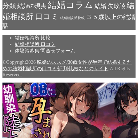
結婚コラム
結
分類
結婚の現実
結婚 失敗談
婚相談所 口コミ
３５歳以上の結婚
結婚相談所 比較
話
結婚相談所 比較
結婚相談所 口コミ
体験談募集/問合せフォーム
©Copyright2026
晩婚のススメ/30歳女性が半年で結婚するた
めの結婚相談所の口コミ/評判/比較などのサイト
.All Rights
Reserved.