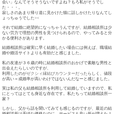
会い」なんてそうそうないですよね？もろ私がそうでし
た・・・。
寂しさのあまり帰り道に見かけた猫に話しかけたりなんてし
ょっちゅうでした><
それで結婚に絶望的になっちゃうんですが、結婚相談所は少
ない労力で理想の男性を見つけられるので、やってみると分
かる便利さがあります。
結婚相談所は確実に早く結婚したい場合には例えば、職場結
婚や婚活サイトよりも有効だと感じました。
私の友達が３６歳の時に結婚相談所のおかげで素敵な男性と
出会えたらしいのですが、
利用したのが
ゼクシィ縁結びカウンター
だったらしく、値段
が高い＝成婚率が高いわけではないんだなーと感じました。
実は私の父も結婚相談所を利用して結婚していますので、私
にとってはとても身近な存在です。私たちって結婚相談所一
家？
しかし、父から話を聞いてみても感じるのですが、最近の結
婚相談所は手頃な価格なのに、サービスも良い所が増えたよ