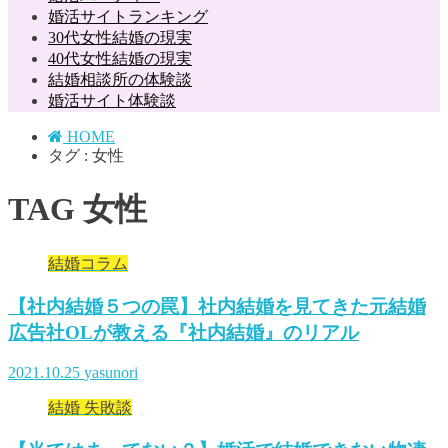
婚活サイトランキング
30代女性結婚の現実
40代女性結婚の現実
結婚相談所の体験談
婚活サイト体験談
HOME
タグ : 女性
TAG
女性
結婚コラム
【社内結婚５つの罠】社内結婚を見てきた元結婚
広告社OLが教える『社内結婚』のリアル
2021.10.25
yasunori
結婚 失敗談