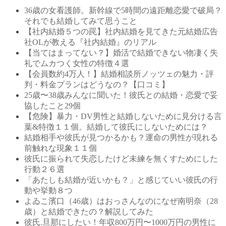
36歳の女看護師。新幹線で5時間の遠距離恋愛で破局？
それでも結婚してみて思うこと
【社内結婚５つの罠】社内結婚を見てきた元結婚広告
社OLが教える『社内結婚』のリアル
【当てはまってない？】婚活で結婚できない物凄く失
礼でムカつく女性の特徴４選
【会員数約4万人！】結婚相談所ノッツェの魅力・評
判・料金プランはどうなの？【口コミ】
25歳〜38歳みんなに聞いた！彼氏との結婚・恋愛で妥
協したこと29個
【危険】暴力・DV男性と結婚しないために見分ける言
葉&特徴１１個。結婚して彼氏にしないためには？
結婚相手や彼氏が見つかるかも？運命の男性が現れる
前触れな現象１１個
彼氏に振られて失恋したけど未練を無くすためにした
行動２６選
「あたしも結婚が近いかも？」と感じていい彼氏の行
動や挙動８つ
よゐこ濱口（46歳）はおっさんなのになぜ南明奈（28
歳）と結婚できたの？解説してみた
彼氏.旦那にしたい！年収800万円〜1000万円の男性に