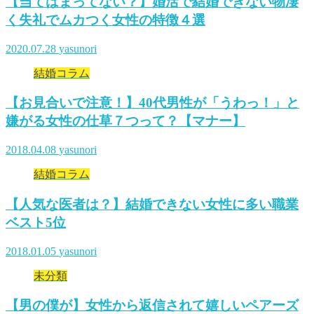
【当てはまってない？】婚活で結婚できない物凄
く失礼でムカつく女性の特徴４選
2020.07.28
yasunori
結婚コラム
【お見合いで注意！】40代男性が「うわっ！」と
嫌がる女性の仕草７つって？【マナー】
2018.04.08
yasunori
結婚コラム
【人気な医者は？】結婚できない女性に多い職業
ベスト5位
2018.01.05
yasunori
未分類
【男の僕が】女性から返信されて嬉しいペアーズ