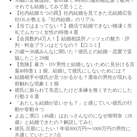
36歳の女看護師。新幹線で5時間の遠距離恋愛で破局？
それでも結婚してみて思うこと
【社内結婚５つの罠】社内結婚を見てきた元結婚広告
社OLが教える『社内結婚』のリアル
【当てはまってない？】婚活で結婚できない物凄く失
礼でムカつく女性の特徴４選
【会員数約4万人！】結婚相談所ノッツェの魅力・評
判・料金プランはどうなの？【口コミ】
25歳〜38歳みんなに聞いた！彼氏との結婚・恋愛で妥
協したこと29個
【危険】暴力・DV男性と結婚しないために見分ける言
葉&特徴１１個。結婚して彼氏にしないためには？
結婚相手や彼氏が見つかるかも？運命の男性が現れる
前触れな現象１１個
彼氏に振られて失恋したけど未練を無くすためにした
行動２６選
「あたしも結婚が近いかも？」と感じていい彼氏の行
動や挙動８つ
よゐこ濱口（46歳）はおっさんなのになぜ南明奈（28
歳）と結婚できたの？解説してみた
彼氏.旦那にしたい！年収800万円〜1000万円の男性に
共通していたこと7点