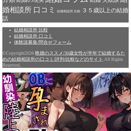
婚相談所 口コミ
３５歳以上の結婚
結婚相談所 比較
話
結婚相談所 比較
結婚相談所 口コミ
体験談募集/問合せフォーム
©Copyright2026
晩婚のススメ/30歳女性が半年で結婚するた
めの結婚相談所の口コミ/評判/比較などのサイト
.All Rights
Reserved.