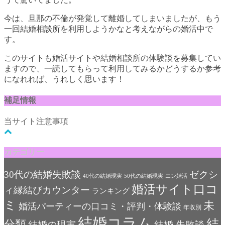
今は、旦那の不倫が発覚して離婚してしまいましたが、もう
一回結婚相談所を利用しようかなと考えながらの婚活中で
す。
このサイトも婚活サイトや結婚相談所の体験談を募集してい
ますので、一読してもらって利用してみるかどうするか参考
になれれば、うれしく思います！
補足情報
当サイト注意事項
カテゴリー
30代の結婚失敗談
ゼクシ
40代の結婚現実
50代の結婚現実
エン婚活
婚活サイト口コ
ィ縁結びカウンター
ランキング
ミ
未
婚活パーティーの口コミ・評判・体験談
年収別
結婚コラム
結
分類
結婚の現実
結婚 失敗談