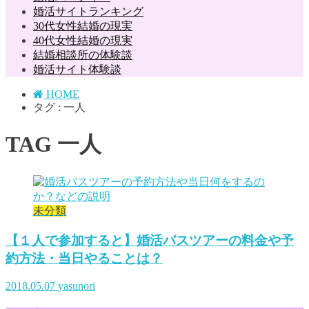
婚活サイトランキング
30代女性結婚の現実
40代女性結婚の現実
結婚相談所の体験談
婚活サイト体験談
HOME
タグ : 一人
TAG
一人
未分類
【１人で参加すると】婚活バスツアーの料金や予
約方法・当日やることは？
2018.05.07
yasunori