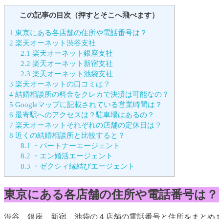
この記事の目次（押すとそこへ飛べます）
1
東京にある各店舗の住所や電話番号は？
2
楽天オーネット渋谷支社
2.1
楽天オーネット銀座支社
2.2
楽天オーネット新宿支社
2.3
楽天オーネット池袋支社
3
楽天オーネットの口コミは？
4
結婚相談所の料金をクレカで決済は可能なの？
5
Googleマップに記載されている営業時間は？
6
最寄駅へのアクセスは？駐車場はあるの？
7
楽天オーネットそれぞれの店舗の定休日は？
8
近くの結婚相談所と比較すると？
8.1
・パートナーエージェント
8.2
・エン婚活エージェント
8.3
・ゼクシィ縁結びエージェント
東京にある各店舗の住所や電話番号は？
渋谷、銀座、新宿、池袋の４店舗の電話番号と住所をまとめ