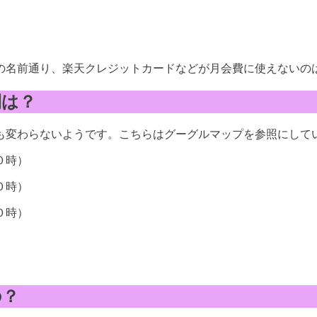
の名前通り、楽天クレジットカードなどが月会費に使えないの
間は？
も変わらないようです。こちらはグーグルマップを参照にして
０時）
０時）
０時）
）
の？